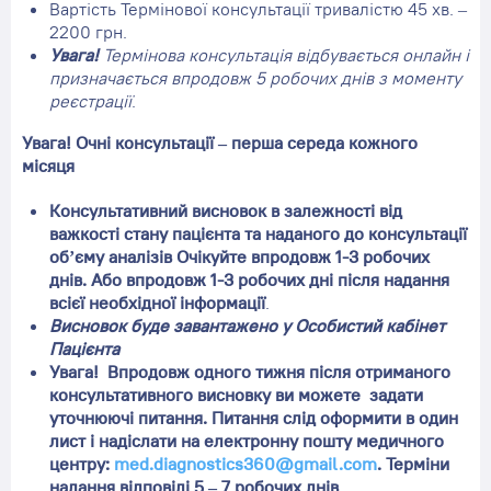
Вартість Термінової консультації тривалістю 45 хв. –
2200 грн.
Увага!
Термінова консультація відбувається онлайн і
призначається впродовж 5 робочих днів з моменту
реєстрації
.
Увага! Очні консультації – перша середа кожного
місяця
Консультативний висновок в залежності від
важкості стану пацієнта та наданого до консультації
об’єму аналізів Очікуйте впродовж 1-3 робочих
днів. Або впродовж 1-3 робочих дні після надання
всієї необхідної інформації
.
Висновок буде завантажено у Особистий кабінет
Пацієнта
Увага! Впродовж одного тижня після отриманого
консультативного висновку ви можете задати
уточнюючі питання. Питання слід оформити в один
лист і надіслати на електронну пошту медичного
центру:
med.diagnostics360@gmail.com
. Терміни
надання відповіді 5 – 7 робочих днів