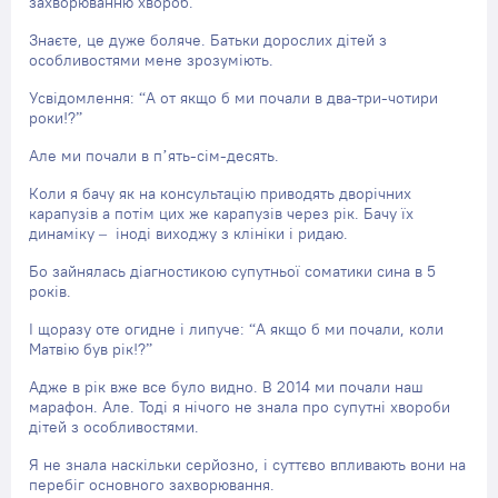
захворюванню хвороб.
Знаєте, це дуже боляче. Батьки дорослих дітей з
особливостями мене зрозуміють.
Усвідомлення: “А от якщо б ми почали в два-три-чотири
роки!?”
Але ми почали в п’ять-сім-десять.
Коли я бачу як на консультацію приводять дворічних
карапузів а потім цих же карапузів через рік. Бачу їх
динаміку – іноді виходжу з клініки і ридаю.
Бо зайнялась діагностикою супутньої соматики сина в 5
років.
І щоразу оте огидне і липуче: “А якщо б ми почали, коли
Матвію був рік!?”
Адже в рік вже все було видно. В 2014 ми почали наш
марафон. Але. Тоді я нічого не знала про супутні хвороби
дітей з особливостями.
Я не знала наскільки серйозно, і суттєво впливають вони на
перебіг основного захворювання.