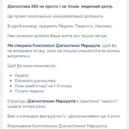
Діагностика 360 не просто і не тільки медичний центр.
Це проект комплексної консультативної допомоги.
В одній команді працюють Медики, Педагоги, Науковці.
Нам хочеться зробити Ваше життя хоч трішки легше.
Ми створили Комплексні Діагностичні Маршрути
. Щоб Ви
не витрачали місяці, роки на пошуки спеціалістів як колись
витратила я.
Щоб Ви мали можливість:
Прийти
Отримати
діагностику
План реабілітації на 1-3 місяці
Почати терапію
Структуру
Діагностичних Маршрутів
я практично “наосліп”
шукала чотири роки.
Вже з командою фахівців ми їх удосконалювали ще 4 роки.
Формування Комплексних Діагностичних Маршрутів