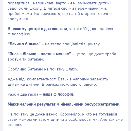
порадитися , наприклад, варто чи ні змінювати дитині
садочок чи школу. Діляться своїми переживаннями,
проблемами. Бо розуміють, що на тій стороні їх точно
зрозуміють.
В нашому центрі є два слогани
, котрі об’єднані однією
філософією.
“Бачимо більше”
– це гасло спеціалістів центру.
“Знаєш більше – платиш менше”
– це те, що дуже треба
зрозуміти батькам.
Особливо Батькам на початку шляху.
Адже від компетентності Батьків напряму залежить
динаміка дитини. В рамках можливого, звісно.
Разом два гасла –
наша філософія
:
Максимальний результат мінімальними ресурсозатратами.
На початку це дуже важко. Зрозуміло, ніхто не готувався
стати мамою чи татом дитини з особливостями. Але так вже
сталося.