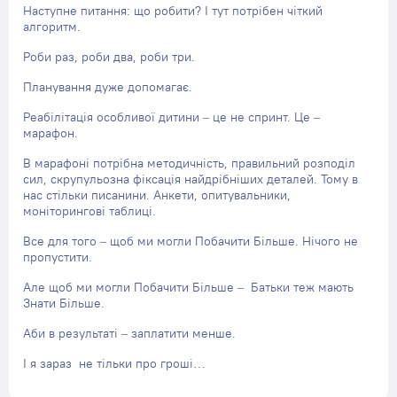
Наступне питання: що робити? І тут потрібен чіткий
алгоритм.
Роби раз, роби два, роби три.
Планування дуже допомагає.
Реабілітація особливої дитини – це не спринт. Це –
марафон.
В марафоні потрібна методичність, правильний розподіл
сил, скрупульозна фіксація найдрібніших деталей. Тому в
нас стільки писанини. Анкети, опитувальники,
моніторингові таблиці.
Все для того – щоб ми могли Побачити Більше. Нічого не
пропустити.
Але щоб ми могли Побачити Більше – Батьки теж мають
Знати Більше.
Аби в результаті – заплатити менше.
І я зараз не тільки про гроші…