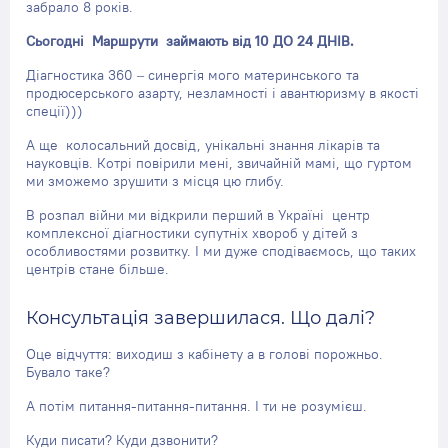
забрало 8 років.
Сьогодні Маршрути займають від 10 ДО 24 ДНІВ.
Діагностика 360 – синергія мого материнського та
продюсерського азарту, незламності і авантюризму в якості
спеції)))
А ще колосальний досвід, унікальні знання лікарів та
науковців. Котрі повірили мені, звичайній мамі, що гуртом
ми зможемо зрушити з місця цю глибу.
В розпал війни ми відкрили перший в Україні центр
комплексної діагностики супутніх хвороб у дітей з
особливостями розвитку. І ми дуже сподіваємось, що таких
центрів стане більше.
Консультація завершилася. Що далі?
Оце відчуття: виходиш з кабінету а в голові порожньо.
Бувало таке?
А потім питання-питання-питання. І ти не розумієш.
Куди писати? Куди дзвонити?