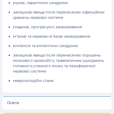
рухові, паралітичні синдроми
залишкові явища після перенесених інфекційних
уражень нервової системи
спадкові, прогресуючі захворювання
м’язові та нервово-м’язові захворювання
епілепсія та епілептичні синдроми
залишкові явища після перенесених порушень
мозкового кровообігу, травматичних ушкоджень
головного,спинного мозку та периферичної
нервової системи
неврозоподібні стани
Освіта