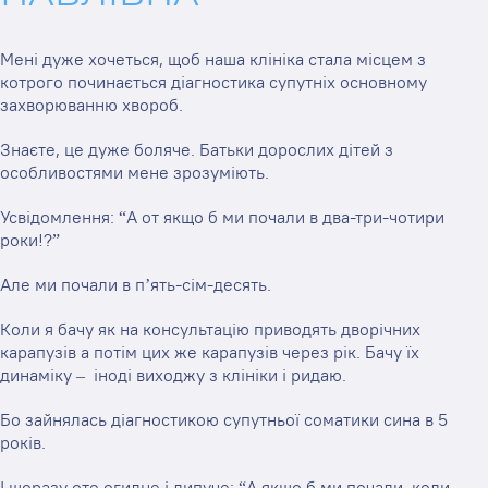
Мені дуже хочеться, щоб наша клініка стала місцем з
котрого починається діагностика супутніх основному
захворюванню хвороб.
Знаєте, це дуже боляче. Батьки дорослих дітей з
особливостями мене зрозуміють.
Усвідомлення: “А от якщо б ми почали в два-три-чотири
роки!?”
Але ми почали в п’ять-сім-десять.
Коли я бачу як на консультацію приводять дворічних
карапузів а потім цих же карапузів через рік. Бачу їх
динаміку – іноді виходжу з клініки і ридаю.
Бо зайнялась діагностикою супутньої соматики сина в 5
років.
І щоразу оте огидне і липуче: “А якщо б ми почали, коли