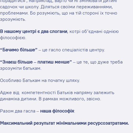
порадитися , наприклад, варто чи ні змінювати дитині
садочок чи школу. Діляться своїми переживаннями,
проблемами. Бо розуміють, що на тій стороні їх точно
зрозуміють.
В нашому центрі є два слогани
, котрі об’єднані однією
філософією.
“Бачимо більше”
– це гасло спеціалістів центру.
“Знаєш більше – платиш менше”
– це те, що дуже треба
зрозуміти батькам.
Особливо Батькам на початку шляху.
Адже від компетентності Батьків напряму залежить
динаміка дитини. В рамках можливого, звісно.
Разом два гасла –
наша філософія
:
Максимальний результат мінімальними ресурсозатратами.