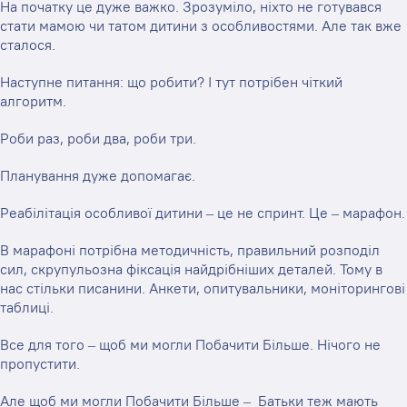
На початку це дуже важко. Зрозуміло, ніхто не готувався
стати мамою чи татом дитини з особливостями. Але так вже
сталося.
Наступне питання: що робити? І тут потрібен чіткий
алгоритм.
Роби раз, роби два, роби три.
Планування дуже допомагає.
Реабілітація особливої дитини – це не спринт. Це – марафон.
В марафоні потрібна методичність, правильний розподіл
сил, скрупульозна фіксація найдрібніших деталей. Тому в
нас стільки писанини. Анкети, опитувальники, моніторингові
таблиці.
Все для того – щоб ми могли Побачити Більше. Нічого не
пропустити.
Але щоб ми могли Побачити Більше – Батьки теж мають